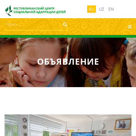
лабовидящих:
Изображения:
Размер ш
Вкл
Выкл
RU
UZ
EN
ОБЪЯВЛЕНИЕ