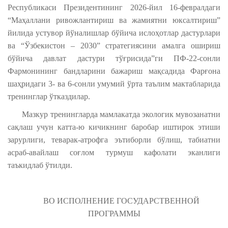
Республикаси Президентининг 2026-йил 16-февралдаги
“Маҳаллани ривожлантириш ва жамиятни юксалтириш”
йилида устувор йўналишлар бўйича ислоҳотлар дастурлари
ва “Ўзбекистон – 2030” стратегиясини амалга ошириш
бўйича давлат дастури тўғрисида”ги ПФ-22-сонли
Фармонининг бандларини бажариш мақсадида Фарғона
шаҳридаги 3- ва 6-сонли умумий ўрта таълим мактабларида
тренинглар ўтказдилар.
Мазкур тренингларда мамлакатда экологик мувозанатни
сақлаш учун катта-ю кичикнинг баробар иштирок этиши
зарурлиги, теварак-атрофга эътиборли бўлиш, табиатни
асраб-авайлаш соғлом турмуш кафолати эканлиги
таъкидлаб ўтилди.
ВО ИСПОЛНЕНИЕ ГОСУДАРСТВЕННОЙ
ПРОГРАММЫ