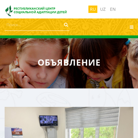
лабовидящих:
Изображения:
Размер ш
Вкл
Выкл
RU
UZ
EN
ОБЪЯВЛЕНИЕ