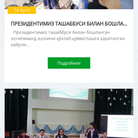
16 April
ПРЕЗИДЕНТИМИЗ ТАШАББУСИ БИЛАН БОШЛАНГАН ЭҲТИЁЖМАНД АҲОЛИНИ ҚЎЛЛАБ-ҚУВВАТЛАШГА ҚАРАТИЛГАН ХАЙРЛИ ИШЛАР ДАВОМ ЭТМОҚДА.
Президентимиз ташаббуси билан бошланган
эҳтиёжманд аҳолини қўллаб-қувватлашга қаратилган
хайрли...
Подробнее