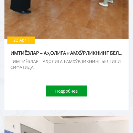
22 April
ИМТИЁЗЛАР – АҲОЛИГА ҒАМХЎРЛИКНИНГ БЕЛГИСИ СИФАТИДА
ИМТИЁЗЛАР – АҲОЛИГА ҒАМХЎРЛИКНИНГ БЕЛГИСИ
СИФАТИДА
Подробнее