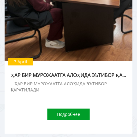
7 April
ҲАР БИР МУРОЖААТГА АЛОҲИДА ЭЪТИБОР ҚАРАТИЛАДИ
ҲАР БИР МУРОЖААТГА АЛОҲИДА ЭЪТИБОР
ҚАРАТИЛАДИ
Подробнее