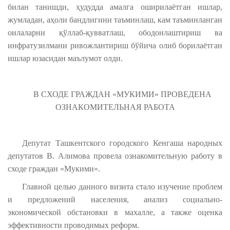
билан танишди, ҳудудда амалга оширилаётган ишлар,
жумладан, аҳоли бандлигини таъминлаш, кам таъминланган
оилаларни қўллаб-қувватлаш, ободонлаштириш ва
инфратузилмани ривожлантириш бўйича олиб борилаётган
ишлар юзасидан маълумот олди.
В СХОДЕ ГРАЖДАН «МУКИМИ» ПРОВЕДЕНА
ОЗНАКОМИТЕЛЬНАЯ РАБОТА
Депутат Ташкентского городского Кенгаша народных
депутатов В. Алимова провела ознакомительную работу в
сходе граждан «Мукими».
Главной целью данного визита стало изучение проблем
и предложений населения, анализ социально-
экономической обстановки в махалле, а также оценка
эффективности проводимых реформ.