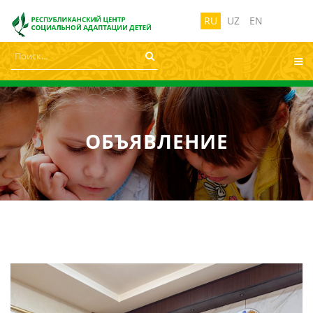
лабовидящих:
Изображения:
Размер ш
Вкл
Выкл
RU
UZ
EN
ОБЪЯВЛЕНИЕ