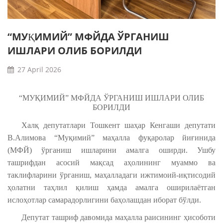
“МУҚИМИЙ” МФЙДА ЎРГАНИШ
ИШЛАРИ ОЛИБ БОРИЛДИ
27 April 2026
“МУҚИМИЙ” МФЙДА ЎРГАНИШ ИШЛАРИ ОЛИБ
БОРИЛДИ
Халқ депутатлари Тошкент шаҳар Кенгаши депутати
В.Алимова “Муқимий” маҳалла фуқаролар йиғинида
(МФЙ) ўрганиш ишларини амалга оширди. Ушбу
ташрифдан асосий мақсад аҳолининг муаммо ва
таклифларини ўрганиш, маҳалладаги ижтимоий-иқтисодий
ҳолатни таҳлил қилиш ҳамда амалга оширилаётган
ислоҳотлар самарадорлигини баҳолашдан иборат бўлди.
Депутат ташриф давомида маҳалла раисининг ҳисоботи