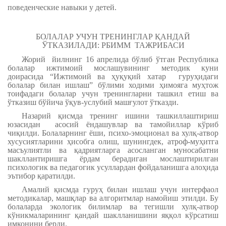
поведенческие навыки у детей.
БОЛАЛАР УЧУН ТРЕНИНГЛАР ҚАНДАЙ
ЎТКАЗИЛАДИ: РБИММ ТАЖРИБАСИ
Жорий йилнинг 16 апрелида бўлиб ўтган Республика
болалар ижтимоий мослашувининг методик куни
доирасида “Ижтимоий ва ҳуқуқий хатар гуруҳидаги
болалар билан ишлаш” бўлими ходими ҳимояга муҳтож
тоифадаги болалар учун тренингларни ташкил етиш ва
ўтказиш бўйича ўқув-услубий машғулот ўтказди.
Назарий қисмда тренинг ишини ташкиллаштириш
юзасидан асосий ёндашувлар ва тамойиллар кўриб
чиқилди. Болаларнинг ёши, психо-эмоционал ва хулқ-атвор
хусусиятларини ҳисобга олиш, шунингдек, атроф-муҳитга
масъулиятли ва қадриятларга асосланган муносабатни
шакллантиришга ёрдам берадиган мослаштирилган
психологик ва педагогик усуллардан фойдаланишга алоҳида
эътибор қаратилди.
Амалий қисмда гуруҳ билан ишлаш учун интерфаол
методикалар, машқлар ва алгоритмлар намойиш этилди. Бу
болаларда экологик билимлар ва тегишли хулқ-атвор
кўникмаларининг қандай шаклланишини яққол кўрсатиш
имконини берди.