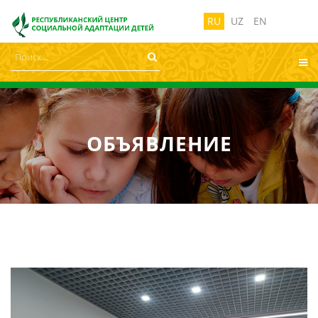
лабовидящих:
Изображения:
Размер ш
Вкл
Выкл
RU
UZ
EN
ОБЪЯВЛЕНИЕ