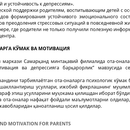
 и устойчивость к депрессиям».
ческой поддержки родителям, воспитывающим детей с о
одов формирования устойчивого эмоционального сост
в преодоления стрессовых ситуаций в повседневной жи
ере, где родители не только получили полезную инфор
центра.
АРГА КЎМАК ВА МОТИВАЦИЯ
 маркази Самарқанд минтақавий филиалида ота-онала
тивация ва депрессияга барқарорлик” мавзусида с
андини тарбиялаётган ота-оналарга психологик кўмак 
 шакллантириш усуллари, ижобий фикрлашнинг муҳимл
тараф этиш усулларини муҳокама қилишдан иборат бўлди
а ота-оналар нафақат фойдали маълумотларни олдилар,
 жавобларидан қаноатланиш ҳосил қилдилар.
ND MOTIVATION FOR PARENTS