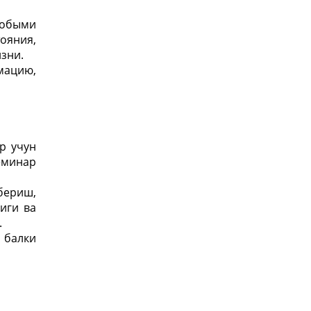
собыми
ояния,
зни.
мацию,
р учун
еминар
бериш,
иги ва
.
 балки