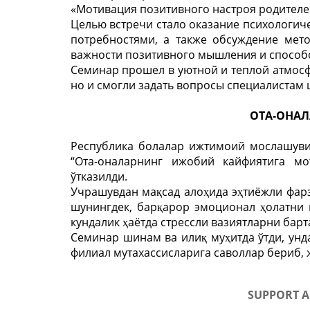
«Мотивация позитивного настроя родителей
Целью встречи стало оказание психологи
потребностями, а также обсуждение мет
важности позитивного мышления и способо
Семинар прошел в уютной и теплой атмосф
но и смогли задать вопросы специалистам 
ОТА-ОНАЛ
Республика болалар ижтимоий мослашуви
“Ота-оналарнинг ижобий кайфиятига мо
ўтказилди.
Учрашувдан мақсад алоҳида эҳтиёжли фарз
шунингдек, барқарор эмоционал ҳолатни
кундалик ҳаётда стрессли вазиятларни бар
Семинар шинам ва илиқ муҳитда ўтди, унд
филиал мутахассисларига саволлар бериб,
SUPPORT A