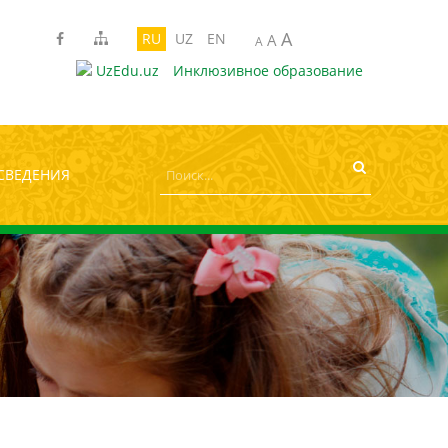
A
рифта:
A
A
A
RU
UZ
EN
A
A
UzEdu.uz
Инклюзивное образование
СВЕДЕНИЯ