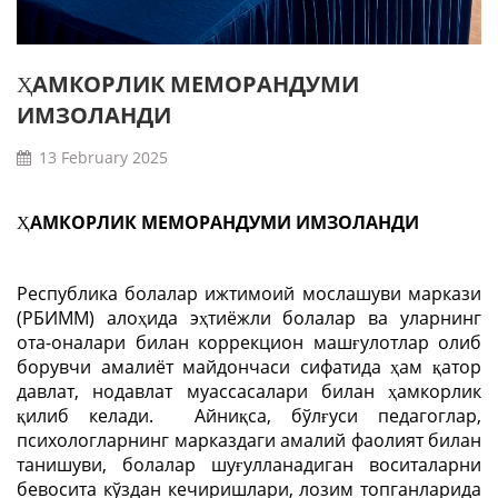
ҲАМКОРЛИК МЕМОРАНДУМИ
ИМЗОЛАНДИ
13 February 2025
ҲАМКОРЛИК МЕМОРАНДУМИ ИМЗОЛАНДИ
Республика болалар ижтимоий мослашуви маркази
(РБИММ) алоҳида эҳтиёжли болалар ва уларнинг
ота-оналари билан коррекцион машғулотлар олиб
борувчи амалиёт майдончаси сифатида ҳам қатор
давлат, нодавлат муассасалари билан ҳамкорлик
қилиб келади.
Айниқса, бўлғуси педагоглар,
психологларнинг марказдаги амалий фаолият билан
танишуви, болалар шуғулланадиган воситаларни
бевосита кўздан кечиришлари, лозим топганларида