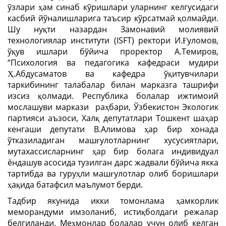
ўзлари ҳам синаб кўришлари уларнинг келгусидаги
касбий йўналишларига таъсир кўрсатмай қолмайди.
Шу нуқти назардан Замонавий молиявий
технологиялар институти (ISFT) ректори И.Ғуломов,
ўқув ишлари бўйича проректор А.Темиров,
“Психология ва педагогика кафедраси мудири
Ҳ.Абдусаматов ва кафедра ўқитувчилари
таркибининг талабалар билан марказга ташрифи
изсиз қолмади. Республика болалар ижтимоий
мослашуви маркази
раҳбари, Ўзбекистон Экологик
партияси аъзоси, Халқ депутатлари Тошкент шаҳар
кенгаши депутати В.Алимова ҳар бир хонада
ўтказиладиган машғулотларнинг хусусиятлари,
мутахассисларнинг ҳар бир болага индивидуал
ёндашув асосида тузилган дарс жадвали бўйича якка
тартибда ва гуруҳли машғулотлар олиб боришлари
ҳақида батафсил маълумот берди.
Тадбир якунида икки томонлама ҳамкорлик
меморандуми имзоланиб, истиқболдаги режалар
белгиланди. Меҳмонлар болалар учун олиб келган