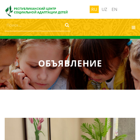
лабовидящих:
Изображения:
Размер ш
Вкл
Выкл
RU
UZ
EN
ОБЪЯВЛЕНИЕ