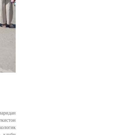
ларидан
екистон
кологик
р клуби