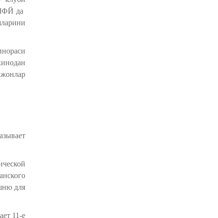
 МФЙ да
ларини
инораси
кинодан
ажонлар
азывает
ической
анского
шню для
ет 11-е