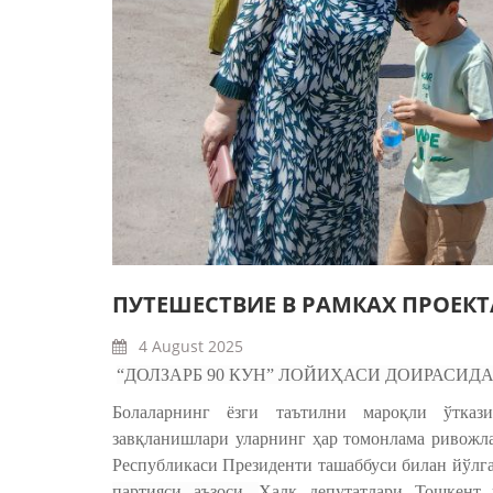
ПУТЕШЕСТВИЕ В РАМКАХ ПРОЕКТ
4 August 2025
“ДОЛЗАРБ 90 КУН” ЛОЙИҲАСИ ДОИРАСИД
Болаларнинг ёзги таътилни мароқли ўткази
завқланишлари уларнинг ҳар томонлама ривожла
Республикаси Президенти ташаббуси билан йўлг
партияси аъзоси,
Халқ депутатлари Тошкент 