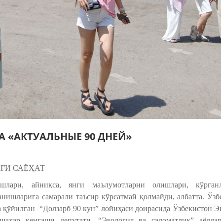
А «АКТУАЛЬНЫЕ 90 ДНЕЙ»
АГИ САЁҲАТ
шлари, айниқса, янги маълумотларни олишлари, кўрган
нишларига самарали таъсир кўрсатмай қолмайди, албатта. Ўзб
а қўйилган
“Долзарб 90 кун” лойиҳаси доирасида
Ўзбекистон Э
шаҳар кенгаши депутати, “Экология ва саломатлик” аёлла