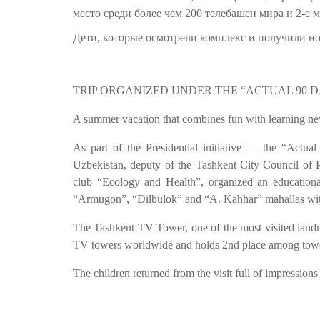
место среди более чем 200 телебашен мира и 2-е 
Дети, которые осмотрели комплекс и получили но
TRIP ORGANIZED UNDER THE “ACTUAL 90 D
A summer vacation that combines fun with learning new 
As part of the Presidential initiative — the “Actu
Uzbekistan, deputy of the Tashkent City Council of 
club “Ecology and Health”, organized an educationa
“Armugon”, “Dilbulok” and “A. Kahhar” mahallas within
The Tashkent TV Tower, one of the most visited landm
TV towers worldwide and holds 2nd place among towe
The children returned from the visit full of impressio