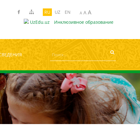
A
рифта:
A
A
A
RU
UZ
EN
A
A
UzEdu.uz
Инклюзивное образование
СВЕДЕНИЯ