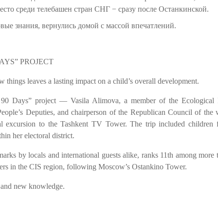
место среди телебашен стран СНГ − сразу после Останкинской.
вые знания, вернулись домой с массой впечатлений.
AYS” PROJECT
things leaves a lasting impact on a child’s overall development.
al 90 Days” project — Vasila Alimova, a member of the Ecological 
People’s Deputies, and chairperson of the Republican Council of the
l excursion to the Tashkent TV Tower. The trip included children 
 her electoral district.
arks by locals and international guests alike, ranks 11th among more 
rs in the CIS region, following Moscow’s Ostankino Tower.
ns and new knowledge.