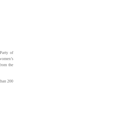
Party of
 women’s
from the
than 200