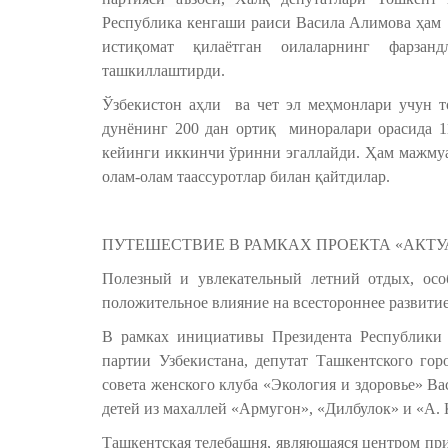
Республика кенгаши раиси Васила Алимова ҳам
истиқомат қилаётган оилаларнинг фарзан
ташкиллаштирди.
Ўзбекистон аҳли ва чет эл меҳмонлари учун 
дунёнинг 200 дан ортиқ миноралари орасида 
кейинги иккинчи ўринни эгаллайди. Ҳам мажмуа
олам-олам таассуротлар билан қайтдилар.
ПУТЕШЕСТВИЕ В РАМКАХ ПРОЕКТА «АКТУ
Полезный и увлекательный летний отдых, осо
положительное влияние на всестороннее развитие
В рамках инициативы Президента Республики 
партии Узбекистана, депутат Ташкентского гор
совета женского клуба «Экология и здоровье» 
детей из махаллей «Армугон», «Дилбулок» и «А. 
Ташкентская телебашня, являющаяся центром при