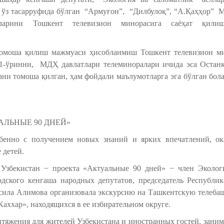
 ўз тасарруфида бўлган “Армуғон”, “Дилбулоқ”, “А.Қаҳҳор”
дларини Тошкент телевизион минорасига саёҳат қилиш
томоша қилиш мажмуаси ҳисобланмиш Тошкент телевизион м
11-ўринни, МДҲ давлатлари телеминоралари ичида эса Остан
ни томоша қилган, ҳам фойдали маълумотларга эга бўлган бол
АЛЬНЫЕ 90 ДНЕЙ»
бенно с получением новых знаний и ярких впечатлений, ок
 детей.
Узбекистан − проекта «Актуальные 90 дней» − член Эколог
одского кенгаша народных депутатов, председатель Республик
Васила Алимова организовала экскурсию на Ташкентскую телеба
Каххар», находящихся в ее избирательном округе.
тяжения для жителей Узбекистана и иностранных гостей, занима