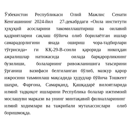
Ўзбекистон Республикаси Олий Мажлис Сенати
Кенгашининг 2024-йил 27-декабрдаги «Оила институти
ҳуқуқий асосларини такомиллаштириш ва оилавий
қадриятларни сақлаш бўйича олиб борилаётган ишлар
самарадорлигини янада ошириш чора-тадбирлари
тўғрисида» ги КҚ-29-В-сонли қарорида никоҳдан
ажралишлар натижасида оилада барқарорликнинг
бузилиши, болаларнинг ривожланишига таъсирини
ўрганиш вазифаси белгиланган бўлиб, мазкур қарор
ижросини таъминлаш мақсадида ҳудудлар бўйича Тошкент
шаҳри, Фарғона, Самарқанд, Қашқадарё вилоятларида
илмий тадқиқот ишларини Республика болалар ижтимоий
мослашуви маркази ва унинг минтақавий филиалларининг
илмий ходимлари ва тажрибали мутахассислари олиб
боришмоқда.