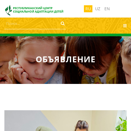
лабовидящих:
Изображения:
Размер ш
Вкл
Выкл
RU
UZ
EN
ОБЪЯВЛЕНИЕ