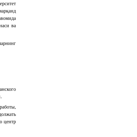
ерситет
марқанд
авомида
наси ва
ларнинг
анского
.
работы,
должать
о центр