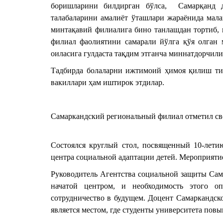
боришларини билдирган бўлса,
Самарқанд 
талабаларини амалиёт ўташлари жараёнида мала
минтақавий филиалига бино танлашдан тортиб, 
филиал фаолиятини самарали йўлга қўя олган 
оиласига гулдаста тақдим этганча миннатдорчил
Тадбирда болаларни ижтимоий ҳимоя қилиш тиз
вакиллари ҳам иштирок этдилар.
Самаркандский региональный филиал отметил сво
Состоялся круглый стол, посвященный 10-лети
центра социальной адаптации детей. Мероприяти
Руководитель Агентства социальной защиты Сама
начатой центром, и необходимость этого оп
сотрудничество в будущем. Доцент Самаркандско
является местом, где студенты университета по