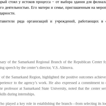
рый стоял у истоков процесса − от выбора здания для филиала
его деятельностью. Его матери и семье, приглашенным на мероп
дарности.
тавители ряда организаций и учреждений, работающих в 
rsary of the Samarkand Regional Branch of the Republican Center fo
ng speech by the center’s director, V.S. Alimova.
 of the Samarkand Region, highlighted the positive outcomes achieve
experience to the agency’s work. He also expressed a commitment to 
te professor at Samarkand State University, noted that the center se
kills during internships.
who played a key role in establishing the branch—from selecting its lo