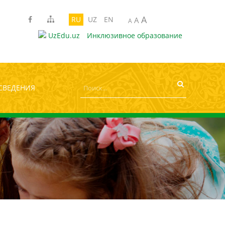
A
рифта:
A
A
A
RU
UZ
EN
A
A
UzEdu.uz
Инклюзивное образование
СВЕДЕНИЯ