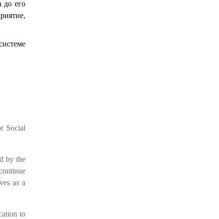
 до его
риятие,
системе
r Social
d by the
continue
rves as a
cation to