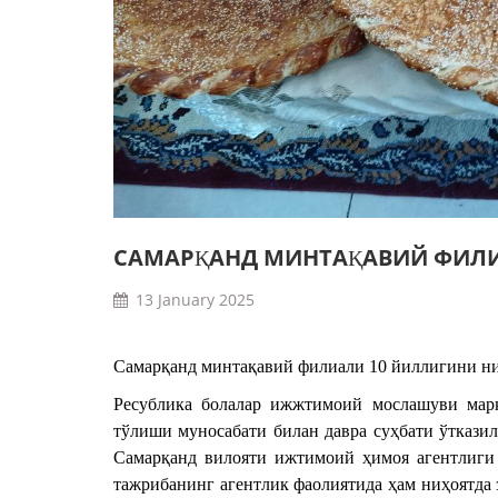
САМАРҚАНД МИНТАҚАВИЙ ФИЛ
13 January 2025
Самарқанд минтақавий филиали 10 йиллигини н
Ресублика болалар ижжтимоий мослашуви мар
тўлиши муносабати билан давра суҳбати ўткази
Самарқанд вилояти ижтимоий ҳимоя агентлиги 
тажрибанинг агентлик фаолиятида ҳам ниҳоятда 