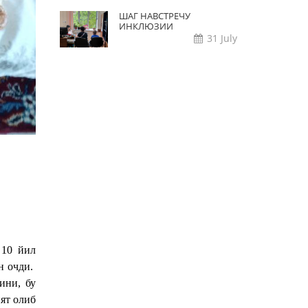
ШАГ НАВСТРЕЧУ
ИНКЛЮЗИИ
31 July
 10 йил
н очди.
ини, бу
ят олиб