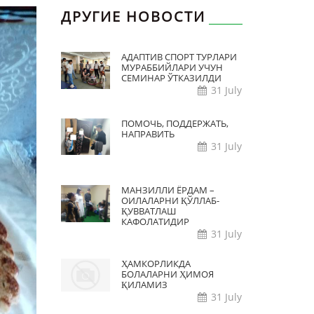
ДРУГИЕ НОВОСТИ
АДАПТИВ СПОРТ ТУРЛАРИ
МУРАББИЙЛАРИ УЧУН
СЕМИНАР ЎТКАЗИЛДИ
31 July
ПОМОЧЬ, ПОДДЕРЖАТЬ,
НАПРАВИТЬ
31 July
МАНЗИЛЛИ ЁРДАМ –
ОИЛАЛАРНИ ҚЎЛЛАБ-
ҚУВВАТЛАШ
КАФОЛАТИДИР
31 July
ҲАМКОРЛИКДА
БОЛАЛАРНИ ҲИМОЯ
ҚИЛАМИЗ
31 July