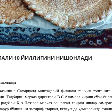
ИАЛИ 10 ЙИЛЛИГИНИ НИШОНЛАДИ
ишонлади
казининг Самарқанд минтақавий филиали ташкил топганига
лди. Тадбирни марказ директори В.С.Алимова кириш сўзи била
раҳбари Ҳ.A.Назаров марказ бошлаган хайрли ишлар самарас
зарур бўлишини эътироф этаркан, келгусида ҳамкорликда фаоли