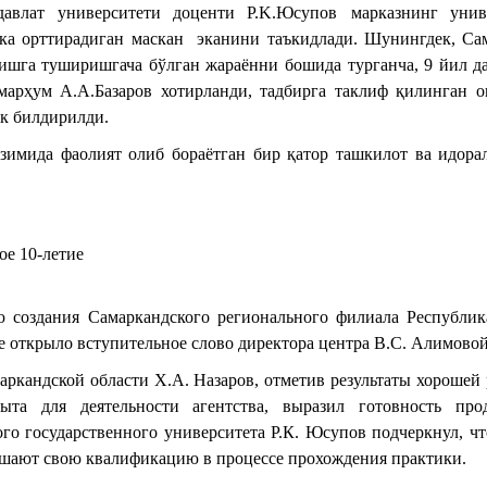
давлат университети доценти Р.K.Юсупов
марказнинг унив
ка орттирадиган маскан
эканини таъкидлади. Шунингдек, Са
ишга туширишгача бўлган жараённи бошида турганча, 9 йил д
марҳум А.А.Базаров хотирланди, тадбирга таклиф қилинган о
ик билдирилди.
имида фаолият олиб бораётган бир қатор ташкилот ва идора
е 10-летие
ю создания Самаркандского регионального филиала Республик
е открыло вступительное слово директора центра В.С. Алимовой
ркандской области Х.А. Назаров, отметив результаты хорошей 
ыта для деятельности агентства, выразил готовность про
го государственного университета Р.К. Юсупов подчеркнул, чт
вышают свою квалификацию в процессе прохождения практики.