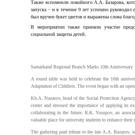
Также вспомнили покойного А.А. Базарова, кото
запуска − и в течение 9 лет успешно руководил 
был вручен букет цветов и выражены слова благо
В мероприятии также приняли участие предс
социальной защиты детей.
Samarkand Regional Branch Marks 10th Anniversary
A round table was held to celebrate the 10th annive
Adaptation of Children. The event began with an openi
Kh.A. Nazarov, head of the Social Protection Agency
center and stressed the importance of applying its 
collaborating in the future. R.K. Yusupov, an associa
valuable place for university students to enhance their s
The gathering paid tribute to the late A.A. Bazarov, 