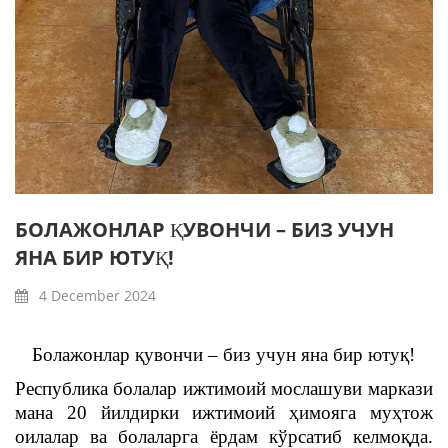
БОЛАЖОНЛАР ҚУВОНЧИ – БИЗ УЧУН
ЯНА БИР ЮТУҚ!
4 December 2024
Болажонлар қувончи – биз учун яна бир ютуқ!
Республика болалар ижтимоий мослашуви маркази
мана 20 йилдирки ижтимоий ҳимояга муҳтож
оилалар ва болаларга ёрдам кўрсатиб келмоқда.