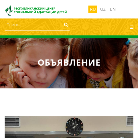
лабовидящих:
Изображения:
Размер ш
Вкл
Выкл
RU
UZ
EN
ОБЪЯВЛЕНИЕ