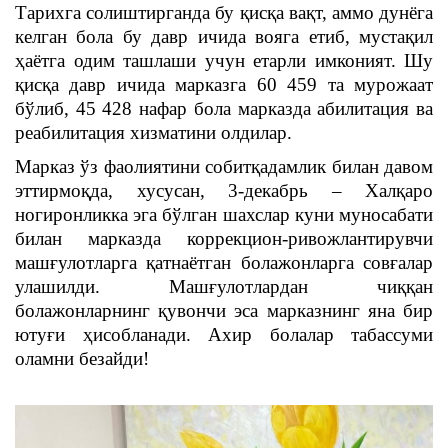
Тарихга солиштирганда бу қисқа вақт, аммо дунёга
келган бола бу давр ичида вояга етиб, мустақил
ҳаётга одим ташлаши учун етарли имконият. Шу
қисқа давр ичида марказга 60 459 та мурожаат
бўлиб, 45 428 нафар бола марказда абилитация ва
реабилитация хизматини олдилар.
Марказ ўз фаолиятини собитқадамлик билан давом
эттирмоқда, хусусан, 3-декабрь – Халқаро
ногиронликка эга бўлган шахслар куни муносабати
билан марказда коррекцион-ривожлантирувчи
машғулотларга қатнаётган болажонларга совғалар
улашилди. Машғулотлардан чиққан
болажонларнинг қувончи эса марказнинг яна бир
ютуғи ҳисобланади. Ахир болалар табассуми
оламни безайди!