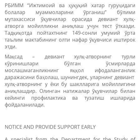
РБИММ “Ижтимоий ва ҳуқуқий хатар гуруҳидаги
болалар муаммоларини ўрганиш” бўлими
мутахассиси ўқувчилар орасида девиант хулқ-
атворга мойилликни аниқлаш учун тест ўтказди.
Тадқиқотда пойтахтнинг 149-сонли умумий ўрта
таълим мактабининг олти нафар ўқувчиси иштирок
этди.
Мақсад – девиант хулқ-атворнинг турли
кўринишлари бўлган ўсмирларда
мослашмаганликнинг яққол ифодаланганлик
даражасини баҳолаш, шунингдек, уларнинг девиант
хулқ-атворнинг у ёки бу шаклларига мойиллигини
аниқлашдир. Олинган натижалар ўқувчилар билан
кейинги профилактика ва тузатиш ишларида
фойдаланилади.
NOTICE AND PROVIDE SUPPORT EARLY
A specialist from the Department for the Study of