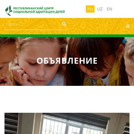
лабовидящих:
Изображения:
Размер ш
Вкл
Выкл
RU
UZ
EN
ОБЪЯВЛЕНИЕ