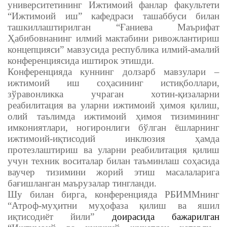
университетининг Ижтимоий фанлар факультети
“Ижтимоий иш” кафедраси ташаббуси билан
ташкиллаштирилган “Ғаниева Маърифат
Ҳабибовнанинг илмий мактабини ривожлантириш
концепцияси” мавзусида республика илмий-амалий
конференциясида иштирок этишди.
Конференцияда куннинг долзарб мавзулари –
ижтимоий иш соҳасининг истиқболлари,
зўравонликка учраган хотин-қизаларни
реабилитация
ва
уларни
ижтимоий ҳимоя қилиш,
олий таълимда ижтимоий ҳимоя тизимининг
имкониятлари, ногиронлиги бўлган ёшларнинг
ижтимоий-иқтисодий инклюзия
ҳамда
протезлаштириш ва уларни реабилитация қилиш
учун техник воситалар билан таъминлаш соҳасида
ваучер тизимини жорий этиш
масалаларига
бағишланган маърузалар тингланди.
Шу билан бирга, конференцияда РБИММнинг
“
Атроф-муҳитни муҳофаза қилиш ва яшил
иқтисодиёт йили”
доирасида бажарилган