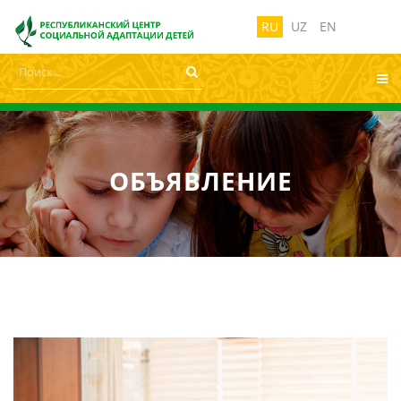
лабовидящих:
Изображения:
Размер ш
Вкл
Выкл
RU
UZ
EN
ОБЪЯВЛЕНИЕ