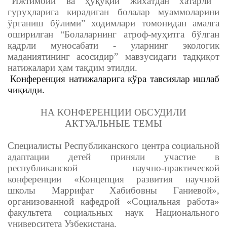
“Ижтимоий ва ҳуқуқий жихатдан хатарли
гуруҳларига кирадиган болалар муаммоларини
ўрганиш бўлими” ходимлари томонидан амалга
оширилган
“Болаларнинг атроф-муҳитга бўлган
қадрли муносабати - уларнинг экологик
маданиятининг асосидир”
мавзусидаги тадқиқот
натижалари ҳам тақдим этилди.
Конференция натижаларига кўра тавсиялар ишлаб
чиқилди.
НА КОНФЕРЕНЦИИ ОБСУДИЛИ
АКТУАЛЬНЫЕ ТЕМЫ
Специалисты Республиканского центра социальной
адаптации детей приняли участие в
республиканской научно-практической
конференции «Концепция развития научной
школы Маррифат Хабибовны Ганиевой»,
организованной кафедрой «Социальная работа»
факультета социальных наук Национального
университета Узбекистана.