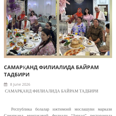
САМАРҚАНД ФИЛИАЛИДА БАЙРАМ
ТАДБИРИ
8 June 2026
САМАРҚАНД ФИЛИАЛИДА БАЙРАМ ТАДБИРИ
Республика болалар ижтимоий мослашуви маркази
Самарқанд минтақавий филиали “Зархал” ресторанида