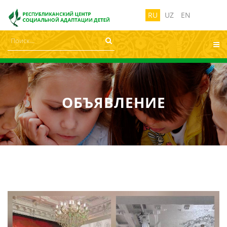
лабовидящих:
Изображения:
Размер ш
Вкл
Выкл
RU
UZ
EN
ОБЪЯВЛЕНИЕ