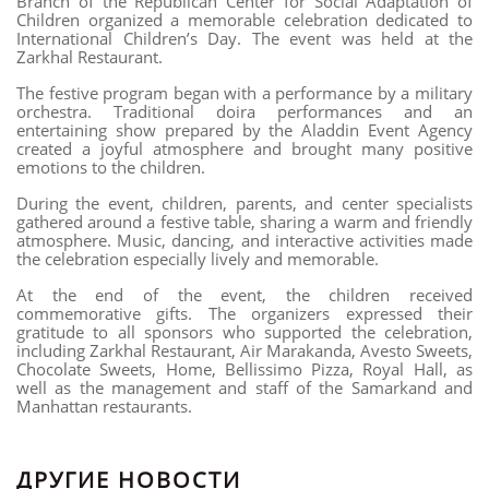
Branch of the Republican Center for Social Adaptation of
Children organized a memorable celebration dedicated to
International Children’s Day. The event was held at the
Zarkhal Restaurant.
The festive program began with a performance by a military
orchestra. Traditional doira performances and an
entertaining show prepared by the Aladdin Event Agency
created a joyful atmosphere and brought many positive
emotions to the children.
During the event, children, parents, and center specialists
gathered around a festive table, sharing a warm and friendly
atmosphere. Music, dancing, and interactive activities made
the celebration especially lively and memorable.
At the end of the event, the children received
commemorative gifts. The organizers expressed their
gratitude to all sponsors who supported the celebration,
including Zarkhal Restaurant, Air Marakanda, Avesto Sweets,
Chocolate Sweets, Home, Bellissimo Pizza, Royal Hall, as
well as the management and staff of the Samarkand and
Manhattan restaurants.
ДРУГИЕ НОВОСТИ