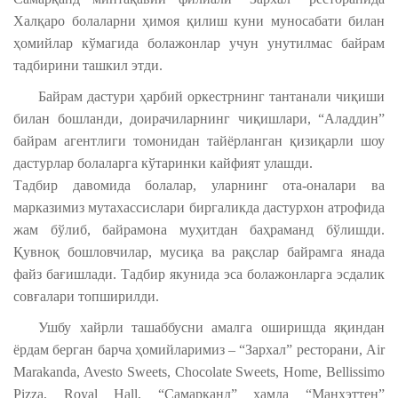
Халқаро болаларни ҳимоя қилиш куни муносабати билан
ҳомийлар кўмагида болажонлар учун унутилмас байрам
тадбирини ташкил этди.
Байрам дастури ҳарбий оркестрнинг тантанали чиқиши
билан бошланди, доирачиларнинг чиқишлари, “Аладдин”
байрам агентлиги томонидан тайёрланган қизиқарли шоу
дастурлар болаларга кўтаринки кайфият улашди.
Тадбир давомида болалар, уларнинг ота-оналари ва
марказимиз мутахассислари биргаликда дастурхон атрофида
жам бўлиб, байрамона муҳитдан баҳраманд бўлишди.
Қувноқ бошловчилар, мусиқа ва рақслар байрамга янада
файз бағишлади. Тадбир якунида эса болажонларга эсдалик
совғалари топширилди.
Ушбу хайрли ташаббусни амалга оширишда яқиндан
ёрдам берган барча ҳомийларимиз – “Зархал” ресторани, Air
Marakanda, Avesto Sweets, Chocolate Sweets, Home, Bellissimo
Pizza, Royal Hall, “Самарқанд” ҳамда “Манхэттен”